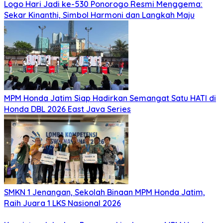
Logo Hari Jadi ke-530 Ponorogo Resmi Menggema:
Sekar Kinanthi, Simbol Harmoni dan Langkah Maju
MPM Honda Jatim Siap Hadirkan Semangat Satu HATI di
Honda DBL 2026 East Java Series
SMKN 1 Jenangan, Sekolah Binaan MPM Honda Jatim,
Raih Juara 1 LKS Nasional 2026