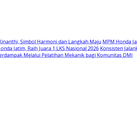
Langsung
ke
konten
Kinanthi, Simbol Harmoni dan Langkah Maju
MPM Honda Jat
da Jatim, Raih Juara 1 LKS Nasional 2026
Konsisten Jala
rdampak Melalui Pelatihan Mekanik bagi Komunitas DMI