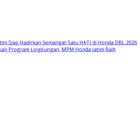
im Siap Hadirkan Semangat Satu HATI di Honda DBL 2026
nkan Program Lingkungan, MPM Honda Jatim Raih