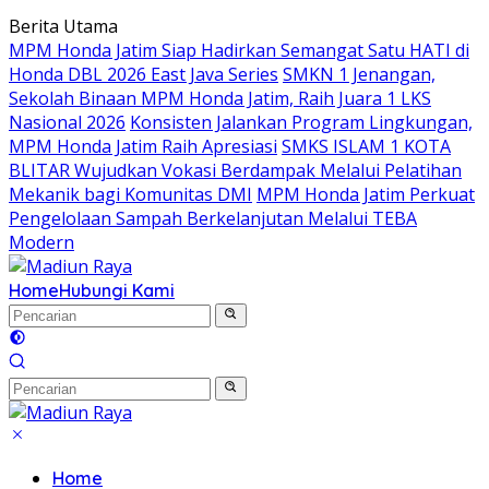
Langsung
Berita Utama
ke
MPM Honda Jatim Siap Hadirkan Semangat Satu HATI di
konten
Honda DBL 2026 East Java Series
SMKN 1 Jenangan,
Sekolah Binaan MPM Honda Jatim, Raih Juara 1 LKS
Nasional 2026
Konsisten Jalankan Program Lingkungan,
MPM Honda Jatim Raih Apresiasi
SMKS ISLAM 1 KOTA
BLITAR Wujudkan Vokasi Berdampak Melalui Pelatihan
Mekanik bagi Komunitas DMI
MPM Honda Jatim Perkuat
Pengelolaan Sampah Berkelanjutan Melalui TEBA
Modern
Home
Hubungi Kami
Home