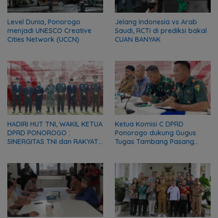
Level Dunia, Ponorogo
Jelang Indonesia vs Arab
menjadi UNESCO Creative
Saudi, RCTI di prediksi bakal
Cities Network (UCCN)
CUAN BANYAK
HADIRI HUT TNI, WAKIL KETUA
Ketua Komisi C DPRD
DPRD PONOROGO :
Ponorogo dukung Gugus
SINERGITAS TNI dan RAKYAT
Tugas Tambang Pasang
MODAL PENTING
Portal Batasi Ruang Gerak
PEMBANGUNAN BANGSA
Truk Tambang