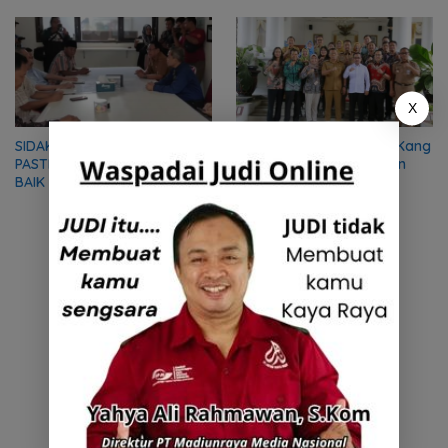
PEMBANGUNAN BANGSA
Truk Tambang
X
SIDAK KE SDMT, KOMISI D
Dibawah Pemerintahan Kang
PASTIKAN MBG DITERIMA
Giri, Lima Desa Persiapan
BAIK OLEH MASYARAKAT
Segera Jadi Definitif