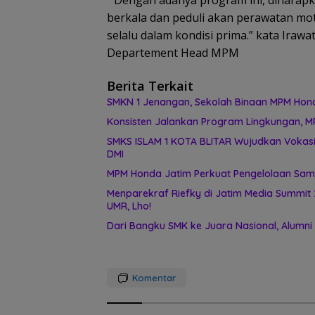
” Dengan adanya program ini, diharap
berkala dan peduli akan perawatan m
selalu dalam kondisi prima.” kata Ira
Departement Head MPM
Berita Terkait
SMKN 1 Jenangan, Sekolah Binaan MPM Honda
Konsisten Jalankan Program Lingkungan, M
SMKS ISLAM 1 KOTA BLITAR Wujudkan Vokasi
DMI
MPM Honda Jatim Perkuat Pengelolaan Samp
Menparekraf Riefky di Jatim Media Summit 2
UMR, Lho!
Dari Bangku SMK ke Juara Nasional, Alumni
Komentar