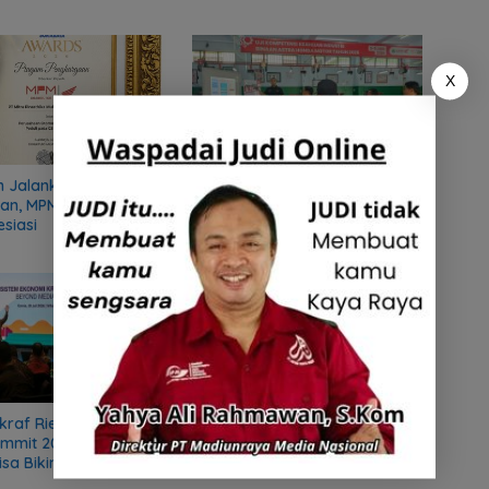
X
SMKS ISLAM 1 KOTA BLITAR
n Jalankan Program
Wujudkan Vokasi Berdampak
gan, MPM Honda Jatim
Melalui Pelatihan Mekanik bagi
esiasi
Komunitas DMI
raf Riefky di Jatim
Dari Bangku SMK ke Juara
ummit 2026: Ekonomi
Nasional, Alumni SMKN 1
isa Bikin Orang Naik
Badegan Ponorogo Jadi
 UMR, Lho!
Inspirasi Generasi Vokasi