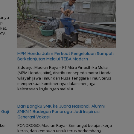
hanya
pi
kat.
OTA
MPM Honda Jatim Perkuat Pengelolaan Sampah
Berkelanjutan Melalui TEBA Modern
Sidoarjo, Madiun Raya – PT Mitra Pinasthika Mulia
(MPM Honda Jatim), distributor sepeda motor Honda
wilayah Jawa Timur dan Nusa Tenggara Timur, terus
memperkuat komitmennya dalam menjaga
kelestarian lingkungan melalui…
Dari Bangku SMK ke Juara Nasional, Alumni
 Gaji
SMKN 1 Badegan Ponorogo Jadi Inspirasi
Generasi Vokasi
aker
PONOROGO, Madiun Raya– Semangat belajar, kerja
keras, dan kemauan untuk terus berkembang