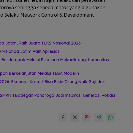
kan konsumen lebih rajin melakukan perawatan
otornya sehingga sepeda motor yang digunakan
wato Selaku Network Control & Development
 Jatim, Raih Juara 1 LKS Nasional 2026
PM Honda Jatim Raih Apresiasi
 Berdampak Melalui Pelatihan Mekanik bagi Komunitas
ah Berkelanjutan Melalui TEBA Modern
026: Ekonomi Kreatif Bisa Bikin Orang Naik Gaji dari
 SMKN 1 Badegan Ponorogo Jadi Inspirasi Generasi Vokasi