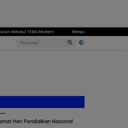
BA Modern
Menparekraf Riefky di Jatim Media Summit 20
amat Hari Pendidikan Nasional