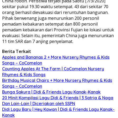
China roboh. Peristiwa terjadi pada Sabtu [7/3/2020]
sekitar pukul 19.30 waktu setempat. 43 dari sekitar 70
orang berhasil dievakuasi dari reruntuhan bangunan.
Pihak berwenang juga menurunkan 200 personil
pemadam kebakaran setempat dan 800 personil
pemadam kebakaran dari Provinsi Fujian ke lokasi untuk
evakuasi. Selain itu, pemerintah China juga menurunkan
11 tim SAR dan 7 anjing penyelamat.
Berita Terkait
Apples and Bananas 2 + More Nursery Rhymes & Kids
Songs – CoComelon
Counting Apples At The Farm | CoComelon Nursery
Rhymes & Kids Songs
Birthday Musical Chairs + More Nursery Rhymes & Kids
Songs – CoComelon
Bunga Sakura | Didi & Friends Lagu Kanak-Kanak
20 Minit Kompilasi Lagu Didi & Friends | 3 Satria & Naga
Dan Lain-Lain | Diceriakan oleh SSPN
Didi Lagu Baru | Hey Kawan | Didi & Friends Lagu Kanak-
Kanak