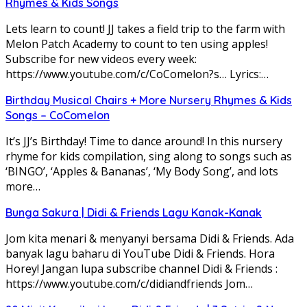
Rhymes & Kids Songs
Lets learn to count! JJ takes a field trip to the farm with
Melon Patch Academy to count to ten using apples!
Subscribe for new videos every week:
https://www.youtube.com/c/CoComelon?s… Lyrics:…
Birthday Musical Chairs + More Nursery Rhymes & Kids
Songs – CoComelon
It’s JJ’s Birthday! Time to dance around! In this nursery
rhyme for kids compilation, sing along to songs such as
‘BINGO’, ‘Apples & Bananas’, ‘My Body Song’, and lots
more…
Bunga Sakura | Didi & Friends Lagu Kanak-Kanak
Jom kita menari & menyanyi bersama Didi & Friends. Ada
banyak lagu baharu di YouTube Didi & Friends. Hora
Horey! Jangan lupa subscribe channel Didi & Friends :
https://www.youtube.com/c/didiandfriends Jom…