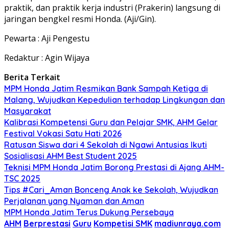
praktik, dan praktik kerja industri (Prakerin) langsung di
jaringan bengkel resmi Honda. (Aji/Gin).
Pewarta : Aji Pengestu
Redaktur : Agin Wijaya
Berita Terkait
MPM Honda Jatim Resmikan Bank Sampah Ketiga di
Malang, Wujudkan Kepedulian terhadap Lingkungan dan
Masyarakat
Kalibrasi Kompetensi Guru dan Pelajar SMK, AHM Gelar
Festival Vokasi Satu Hati 2026
Ratusan Siswa dari 4 Sekolah di Ngawi Antusias Ikuti
Sosialisasi AHM Best Student 2025
Teknisi MPM Honda Jatim Borong Prestasi di Ajang AHM-
TSC 2025
Tips #Cari_Aman Bonceng Anak ke Sekolah, Wujudkan
Perjalanan yang Nyaman dan Aman
MPM Honda Jatim Terus Dukung Persebaya
AHM
Berprestasi
Guru
Kompetisi SMK
madiunraya.com