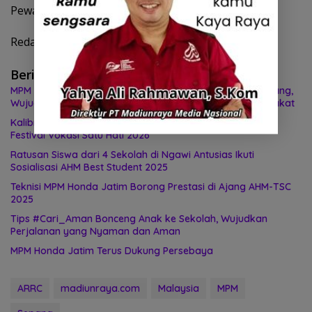
Pewarta : Aji Sudrajat
Redaktur : Agin Wijaya
Berita Terkait
MPM Honda Jatim Resmikan Bank Sampah Ketiga di Malang,
Wujudkan Kepedulian terhadap Lingkungan dan Masyarakat
Kalibrasi Kompetensi Guru dan Pelajar SMK, AHM Gelar
Festival Vokasi Satu Hati 2026
Ratusan Siswa dari 4 Sekolah di Ngawi Antusias Ikuti
Sosialisasi AHM Best Student 2025
Teknisi MPM Honda Jatim Borong Prestasi di Ajang AHM-TSC
2025
Tips #Cari_Aman Bonceng Anak ke Sekolah, Wujudkan
Perjalanan yang Nyaman dan Aman
MPM Honda Jatim Terus Dukung Persebaya
ARRC
madiunraya.com
Malaysia
MPM