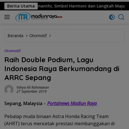
ekar Kinanthi, Simbol Harmoni dan Langkah Maju
Berita Utama
MPM H
Beranda
Otomotif
Otomotif
Raih Double Podium, Lagu
Indonesia Raya Berkumandang di
ARRC Sepang
Yahya Ali Rahmawan
27 September 2019
Sepang, Malaysia
–
Portalnews Madiun Raya
Pebalap muda binaan Astra Honda Racing Team
(AHRT) terus mencetak prestasi membanggakan di