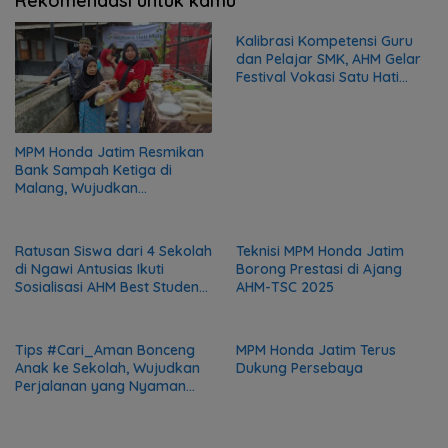
Rekomendasi untuk kamu
Kalibrasi Kompetensi Guru
dan Pelajar SMK, AHM Gelar
Festival Vokasi Satu Hati
2026
MPM Honda Jatim Resmikan
Bank Sampah Ketiga di
Malang, Wujudkan
Kepedulian terhadap
Lingkungan dan Masyarakat
Ratusan Siswa dari 4 Sekolah
Teknisi MPM Honda Jatim
di Ngawi Antusias Ikuti
Borong Prestasi di Ajang
Sosialisasi AHM Best Student
AHM-TSC 2025
2025
Tips #Cari_Aman Bonceng
MPM Honda Jatim Terus
Anak ke Sekolah, Wujudkan
Dukung Persebaya
Perjalanan yang Nyaman
dan Aman