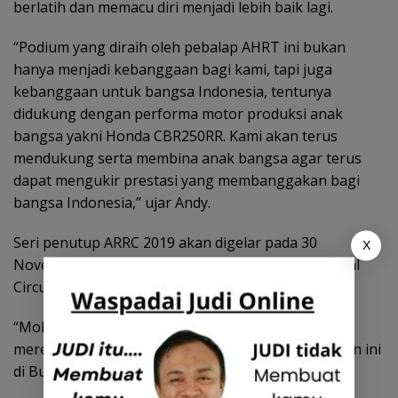
berlatih dan memacu diri menjadi lebih baik lagi.
“Podium yang diraih oleh pebalap AHRT ini bukan
hanya menjadi kebanggaan bagi kami, tapi juga
kebanggaan untuk bangsa Indonesia, tentunya
didukung dengan performa motor produksi anak
bangsa yakni Honda CBR250RR. Kami akan terus
mendukung serta membina anak bangsa agar terus
dapat mengukir prestasi yang membanggakan bagi
bangsa Indonesia,” ujar Andy.
Seri penutup ARRC 2019 akan digelar pada 30
X
November-1 Desember 2019 di Chang International
Circuit, Buriram, Thailand.
“Mohon dukungannya untuk perjuangan terakhir
mereka pada seri penutup musim balap ARRC tahun ini
di Buriram ,” tutup An. (Aji/Gin).