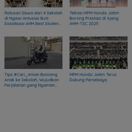
Ratusan Siswa dari 4 Sekolah
Teknisi MPM Honda Jatim
di Ngawi Antusias Ikuti
Borong Prestasi di Ajang
Sosialisasi AHM Best Student
AHM-TSC 2025
2025
Tips #Cari_Aman Bonceng
MPM Honda Jatim Terus
Anak ke Sekolah, Wujudkan
Dukung Persebaya
Perjalanan yang Nyaman
dan Aman