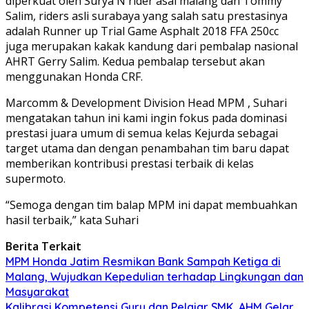
diperkuat oleh Surya N rider asal malang dan Tommy
Salim, riders asli surabaya yang salah satu prestasinya
adalah Runner up Trial Game Asphalt 2018 FFA 250cc
juga merupakan kakak kandung dari pembalap nasional
AHRT Gerry Salim. Kedua pembalap tersebut akan
menggunakan Honda CRF.
Marcomm & Development Division Head MPM , Suhari
mengatakan tahun ini kami ingin fokus pada dominasi
prestasi juara umum di semua kelas Kejurda sebagai
target utama dan dengan penambahan tim baru dapat
memberikan kontribusi prestasi terbaik di kelas
supermoto.
“Semoga dengan tim balap MPM ini dapat membuahkan
hasil terbaik,” kata Suhari
Berita Terkait
MPM Honda Jatim Resmikan Bank Sampah Ketiga di
Malang, Wujudkan Kepedulian terhadap Lingkungan dan
Masyarakat
Kalibrasi Kompetensi Guru dan Pelajar SMK, AHM Gelar