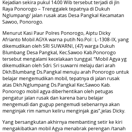
Kejadian sekira pukul 14.00 Wib tersebut terjadi di jln
Raya Ponorogo – Trenggalek tepatnya di Dukuh
Nglumpang/ jalan rusak atas Desa Pangkal Kecamatan
Sawoo, Ponorogo.
Menurut Kasi Paur Polres Ponorogo, Aiptu Dicky
Afrianto Mobil AGYA warna putih No.Pol : L-1308-IX, yang
dikemudikan oleh SRI SUWARNI, (47) warga Dukuh
Blumbang Desa Pangkal, Kec.Sawoo Kab.Ponorogo
tersebut mengalami kecelakaan tunggal. “Mobil Agya yg
dikemudikan oleh Sdri. Sri suwarni melaju dari arah
Dkh.Blumbang Ds.Pangkal menuju arah Ponorogo untuk
belajar mengemudikan mobil, tepatnya di jalan rusak
atas Dkh.Nglumpang Ds.Pangkal Kec.Sawoo Kab.
Ponorogo mobil agya diberhentikan oleh petugas
pengatur jalan rusak dan karena baru belajar
mengemudi dan gugup pengemudi sebenarnya akan
menginjak rim namun keliru menginjak gas”,jelas Dicky.
Yang bersangkutan akhirnya membanting setir ke kiri
mengakibatkan mobil Agya menabrak perengan /tanah