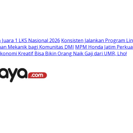
Langsung
ke
konten
Juara 1 LKS Nasional 2026
Konsisten Jalankan Program Li
han Mekanik bagi Komunitas DMI
MPM Honda Jatim Perkuat
konomi Kreatif Bisa Bikin Orang Naik Gaji dari UMR, Lho!