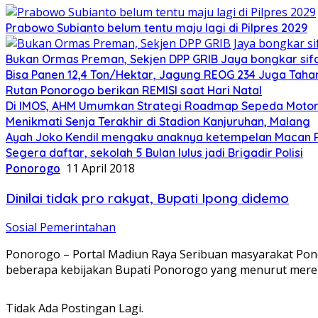
Prabowo Subianto belum tentu maju lagi di Pilpres 2029
Bukan Ormas Preman, Sekjen DPP GRIB Jaya bongkar sifat
Bisa Panen 12,4 Ton/Hektar, Jagung REOG 234 Juga Taha
Rutan Ponorogo berikan REMISI saat Hari Natal
Di IMOS, AHM Umumkan Strategi Roadmap Sepeda Motor 
Menikmati Senja Terakhir di Stadion Kanjuruhan, Malang
Ayah Joko Kendil mengaku anaknya ketempelan Macan Pu
Segera daftar, sekolah 5 Bulan lulus jadi Brigadir Polisi
Ponorogo
11 April 2018
Dinilai tidak pro rakyat, Bupati Ipong didemo
Sosial Pemerintahan
Ponorogo – Portal Madiun Raya Seribuan masyarakat Pon
beberapa kebijakan Bupati Ponorogo yang menurut merek
Tidak Ada Postingan Lagi.