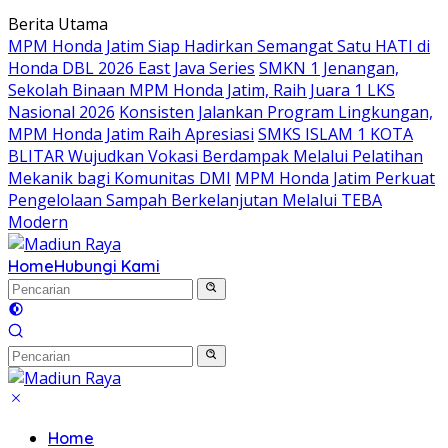
Langsung
Berita Utama
ke
MPM Honda Jatim Siap Hadirkan Semangat Satu HATI di
konten
Honda DBL 2026 East Java Series
SMKN 1 Jenangan,
Sekolah Binaan MPM Honda Jatim, Raih Juara 1 LKS
Nasional 2026
Konsisten Jalankan Program Lingkungan,
MPM Honda Jatim Raih Apresiasi
SMKS ISLAM 1 KOTA
BLITAR Wujudkan Vokasi Berdampak Melalui Pelatihan
Mekanik bagi Komunitas DMI
MPM Honda Jatim Perkuat
Pengelolaan Sampah Berkelanjutan Melalui TEBA
Modern
Home
Hubungi Kami
Home