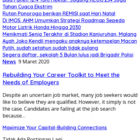
Tahan Cuaca Ekstrim
Rutan Ponorogo berikan REMISI saat Hari Natal
Di IMOS, AHM Umumkan Strategi Roadmap Sepeda
Motor Listrik Honda Hingga 2030
Menikmati Senja Terakhir di Stadion Kanjuruhan, Malang
Ayah Joko Kendil mengaku anaknya ketempelan Macan
Putih, sudah setahun sudah tidak pulang
Segera daftar, sekolah 5 Bulan lulus jadi Brigadir Polisi
News
9 Maret 2020
Rebuilding Your Career Toolkit to Meet the
Needs of Employers
Despite an uncertain job market, many job seekers would
like to believe they are qualified. However, it simply is not
the case. Candidates are failing at the job search
because…
Maximize Your Capital-Building Connections
Tidak Ada Postingan Lagi.