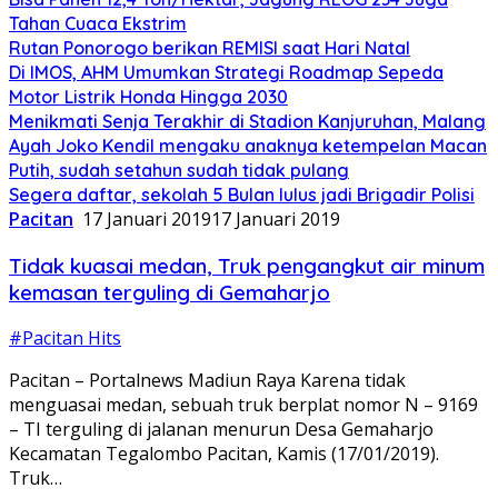
Tahan Cuaca Ekstrim
Rutan Ponorogo berikan REMISI saat Hari Natal
Di IMOS, AHM Umumkan Strategi Roadmap Sepeda
Motor Listrik Honda Hingga 2030
Menikmati Senja Terakhir di Stadion Kanjuruhan, Malang
Ayah Joko Kendil mengaku anaknya ketempelan Macan
Putih, sudah setahun sudah tidak pulang
Segera daftar, sekolah 5 Bulan lulus jadi Brigadir Polisi
Pacitan
17 Januari 2019
17 Januari 2019
Tidak kuasai medan, Truk pengangkut air minum
kemasan terguling di Gemaharjo
#Pacitan Hits
Pacitan – Portalnews Madiun Raya Karena tidak
menguasai medan, sebuah truk berplat nomor N – 9169
– TI terguling di jalanan menurun Desa Gemaharjo
Kecamatan Tegalombo Pacitan, Kamis (17/01/2019).
Truk…