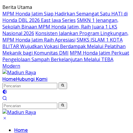
Langsung
Berita Utama
ke
MPM Honda Jatim Siap Hadirkan Semangat Satu HATI di
konten
Honda DBL 2026 East Java Series
SMKN 1 Jenangan,
Sekolah Binaan MPM Honda Jatim, Raih Juara 1 LKS
Nasional 2026
Konsisten Jalankan Program Lingkungan,
MPM Honda Jatim Raih Apresiasi
SMKS ISLAM 1 KOTA
BLITAR Wujudkan Vokasi Berdampak Melalui Pelatihan
Mekanik bagi Komunitas DMI
MPM Honda Jatim Perkuat
Pengelolaan Sampah Berkelanjutan Melalui TEBA
Modern
Home
Hubungi Kami
Home