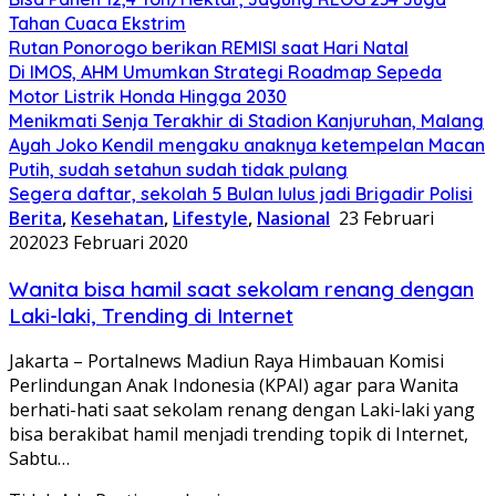
Tahan Cuaca Ekstrim
Rutan Ponorogo berikan REMISI saat Hari Natal
Di IMOS, AHM Umumkan Strategi Roadmap Sepeda
Motor Listrik Honda Hingga 2030
Menikmati Senja Terakhir di Stadion Kanjuruhan, Malang
Ayah Joko Kendil mengaku anaknya ketempelan Macan
Putih, sudah setahun sudah tidak pulang
Segera daftar, sekolah 5 Bulan lulus jadi Brigadir Polisi
Berita
,
Kesehatan
,
Lifestyle
,
Nasional
23 Februari
2020
23 Februari 2020
Wanita bisa hamil saat sekolam renang dengan
Laki-laki, Trending di Internet
Jakarta – Portalnews Madiun Raya Himbauan Komisi
Perlindungan Anak Indonesia (KPAI) agar para Wanita
berhati-hati saat sekolam renang dengan Laki-laki yang
bisa berakibat hamil menjadi trending topik di Internet,
Sabtu…