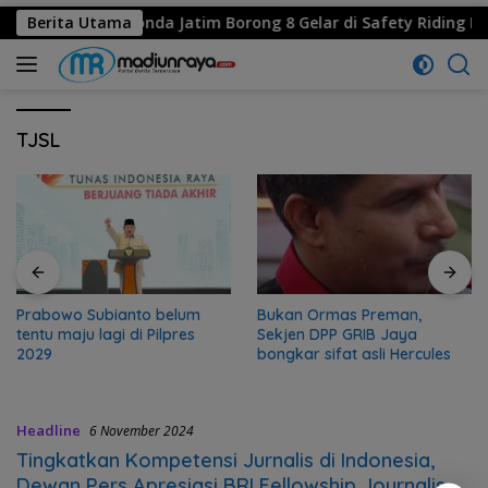
restasi, MPM Honda Jatim Borong 8 Gelar di Safety Riding Hon
Berita Utama
TJSL
Prabowo Subianto belum
Bukan Ormas Preman,
tentu maju lagi di Pilpres
Sekjen DPP GRIB Jaya
2029
bongkar sifat asli Hercules
Headline
6 November 2024
Tingkatkan Kompetensi Jurnalis di Indonesia,
Dewan Pers Apresiasi BRI Fellowship Journalism