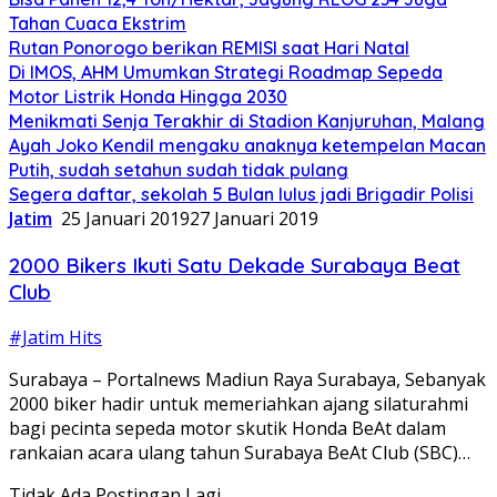
Tahan Cuaca Ekstrim
Rutan Ponorogo berikan REMISI saat Hari Natal
Di IMOS, AHM Umumkan Strategi Roadmap Sepeda
Motor Listrik Honda Hingga 2030
Menikmati Senja Terakhir di Stadion Kanjuruhan, Malang
Ayah Joko Kendil mengaku anaknya ketempelan Macan
Putih, sudah setahun sudah tidak pulang
Segera daftar, sekolah 5 Bulan lulus jadi Brigadir Polisi
Jatim
25 Januari 2019
27 Januari 2019
2000 Bikers Ikuti Satu Dekade Surabaya Beat
Club
#Jatim Hits
Surabaya – Portalnews Madiun Raya Surabaya, Sebanyak
2000 biker hadir untuk memeriahkan ajang silaturahmi
bagi pecinta sepeda motor skutik Honda BeAt dalam
rankaian acara ulang tahun Surabaya BeAt Club (SBC)…
Tidak Ada Postingan Lagi.