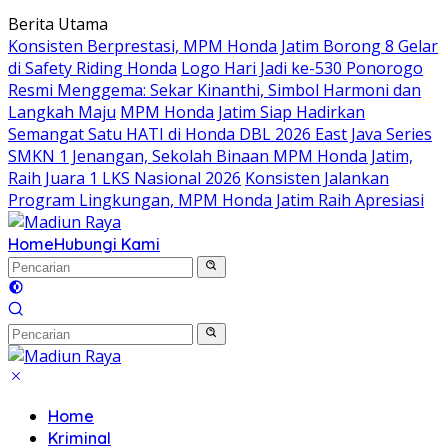
Langsung
Berita Utama
ke
Konsisten Berprestasi, MPM Honda Jatim Borong 8 Gelar
konten
di Safety Riding Honda
Logo Hari Jadi ke-530 Ponorogo
Resmi Menggema: Sekar Kinanthi, Simbol Harmoni dan
Langkah Maju
MPM Honda Jatim Siap Hadirkan
Semangat Satu HATI di Honda DBL 2026 East Java Series
SMKN 1 Jenangan, Sekolah Binaan MPM Honda Jatim,
Raih Juara 1 LKS Nasional 2026
Konsisten Jalankan
Program Lingkungan, MPM Honda Jatim Raih Apresiasi
Home
Hubungi Kami
Home
Kriminal