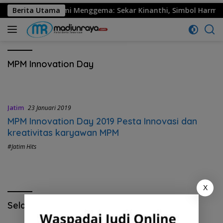
530 Ponorogo Resmi Menggema: Sekar Kinanthi, Simbol Harmoni
Berita Utama
MPM Innovation Day
Jatim
23 Januari 2019
MPM Innovation Day 2019 Pesta Innovasi dan
kreativitas karyawan MPM
#Jatim Hits
X
Selamat Hari Pendidikan Nasional