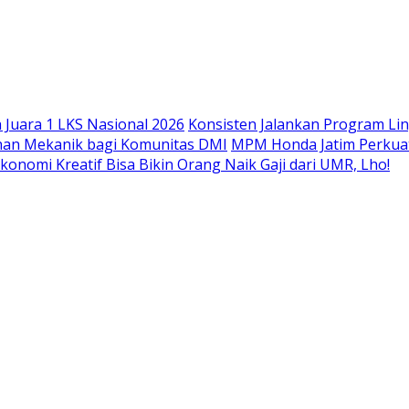
Langsung
ke
konten
Juara 1 LKS Nasional 2026
Konsisten Jalankan Program Li
han Mekanik bagi Komunitas DMI
MPM Honda Jatim Perkuat
konomi Kreatif Bisa Bikin Orang Naik Gaji dari UMR, Lho!