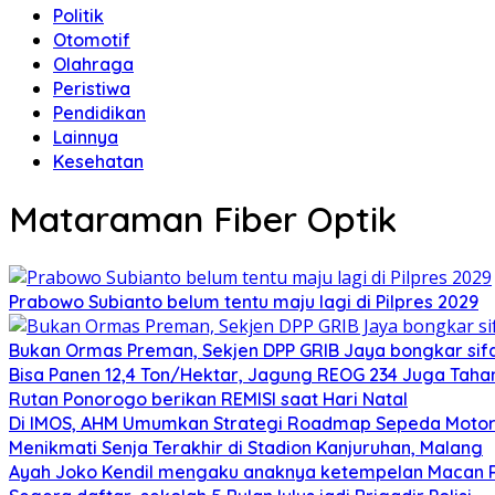
Politik
Otomotif
Olahraga
Peristiwa
Pendidikan
Lainnya
Kesehatan
Mataraman Fiber Optik
Prabowo Subianto belum tentu maju lagi di Pilpres 2029
Bukan Ormas Preman, Sekjen DPP GRIB Jaya bongkar sifat
Bisa Panen 12,4 Ton/Hektar, Jagung REOG 234 Juga Taha
Rutan Ponorogo berikan REMISI saat Hari Natal
Di IMOS, AHM Umumkan Strategi Roadmap Sepeda Motor 
Menikmati Senja Terakhir di Stadion Kanjuruhan, Malang
Ayah Joko Kendil mengaku anaknya ketempelan Macan Pu