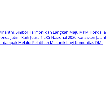
Langsung
ke
konten
Kinanthi, Simbol Harmoni dan Langkah Maju
MPM Honda Jat
da Jatim, Raih Juara 1 LKS Nasional 2026
Konsisten Jala
rdampak Melalui Pelatihan Mekanik bagi Komunitas DMI