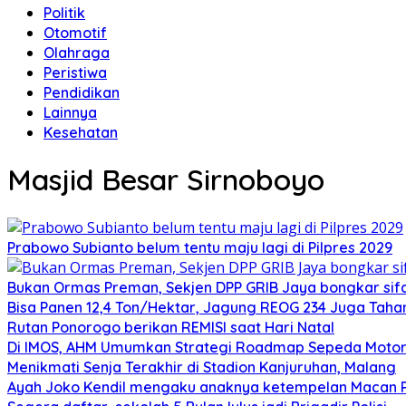
Politik
Otomotif
Olahraga
Peristiwa
Pendidikan
Lainnya
Kesehatan
Masjid Besar Sirnoboyo
Prabowo Subianto belum tentu maju lagi di Pilpres 2029
Bukan Ormas Preman, Sekjen DPP GRIB Jaya bongkar sifat
Bisa Panen 12,4 Ton/Hektar, Jagung REOG 234 Juga Taha
Rutan Ponorogo berikan REMISI saat Hari Natal
Di IMOS, AHM Umumkan Strategi Roadmap Sepeda Motor 
Menikmati Senja Terakhir di Stadion Kanjuruhan, Malang
Ayah Joko Kendil mengaku anaknya ketempelan Macan Pu