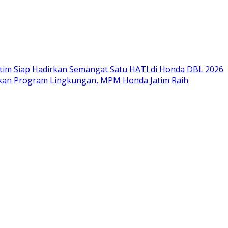
im Siap Hadirkan Semangat Satu HATI di Honda DBL 2026
nkan Program Lingkungan, MPM Honda Jatim Raih