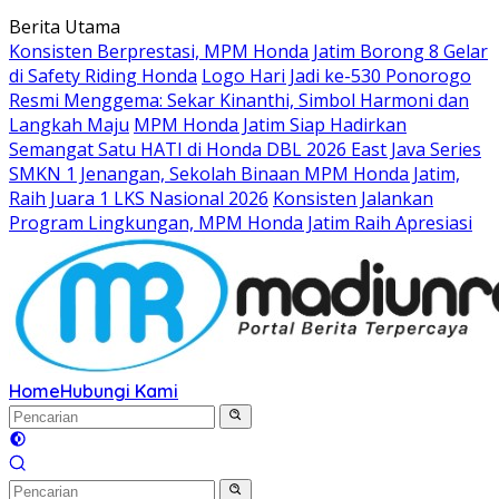
Langsung
Berita Utama
ke
Konsisten Berprestasi, MPM Honda Jatim Borong 8 Gelar
konten
di Safety Riding Honda
Logo Hari Jadi ke-530 Ponorogo
Resmi Menggema: Sekar Kinanthi, Simbol Harmoni dan
Langkah Maju
MPM Honda Jatim Siap Hadirkan
Semangat Satu HATI di Honda DBL 2026 East Java Series
SMKN 1 Jenangan, Sekolah Binaan MPM Honda Jatim,
Raih Juara 1 LKS Nasional 2026
Konsisten Jalankan
Program Lingkungan, MPM Honda Jatim Raih Apresiasi
Home
Hubungi Kami