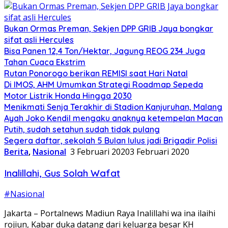
Bukan Ormas Preman, Sekjen DPP GRIB Jaya bongkar
sifat asli Hercules
Bisa Panen 12,4 Ton/Hektar, Jagung REOG 234 Juga
Tahan Cuaca Ekstrim
Rutan Ponorogo berikan REMISI saat Hari Natal
Di IMOS, AHM Umumkan Strategi Roadmap Sepeda
Motor Listrik Honda Hingga 2030
Menikmati Senja Terakhir di Stadion Kanjuruhan, Malang
Ayah Joko Kendil mengaku anaknya ketempelan Macan
Putih, sudah setahun sudah tidak pulang
Segera daftar, sekolah 5 Bulan lulus jadi Brigadir Polisi
Berita
,
Nasional
3 Februari 2020
3 Februari 2020
Inalillahi, Gus Solah Wafat
#Nasional
Jakarta – Portalnews Madiun Raya Inalillahi wa ina ilaihi
rojiun, Kabar duka datang dari keluarga besar KH