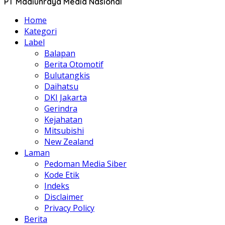
PT Madiunraya Media Nasional
Home
Kategori
Label
Balapan
Berita Otomotif
Bulutangkis
Daihatsu
DKI Jakarta
Gerindra
Kejahatan
Mitsubishi
New Zealand
Laman
Pedoman Media Siber
Kode Etik
Indeks
Disclaimer
Privacy Policy
Berita