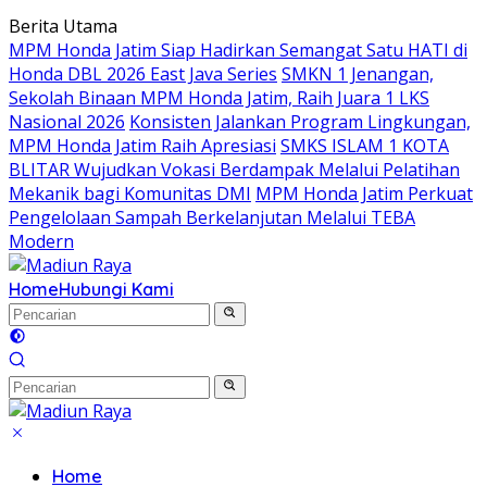
Langsung
Berita Utama
ke
MPM Honda Jatim Siap Hadirkan Semangat Satu HATI di
konten
Honda DBL 2026 East Java Series
SMKN 1 Jenangan,
Sekolah Binaan MPM Honda Jatim, Raih Juara 1 LKS
Nasional 2026
Konsisten Jalankan Program Lingkungan,
MPM Honda Jatim Raih Apresiasi
SMKS ISLAM 1 KOTA
BLITAR Wujudkan Vokasi Berdampak Melalui Pelatihan
Mekanik bagi Komunitas DMI
MPM Honda Jatim Perkuat
Pengelolaan Sampah Berkelanjutan Melalui TEBA
Modern
Home
Hubungi Kami
Home