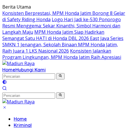
Langsung
Berita Utama
ke
Konsisten Berprestasi, MPM Honda Jatim Borong 8 Gelar
konten
di Safety Riding Honda
Logo Hari Jadi ke-530 Ponorogo
Resmi Menggema: Sekar Kinanthi, Simbol Harmoni dan
Langkah Maju
MPM Honda Jatim Siap Hadirkan
Semangat Satu HATI di Honda DBL 2026 East Java Series
SMKN 1 Jenangan, Sekolah Binaan MPM Honda Jatim,
Raih Juara 1 LKS Nasional 2026
Konsisten Jalankan
Program Lingkungan, MPM Honda Jatim Raih Apresiasi
Home
Hubungi Kami
Home
Kriminal