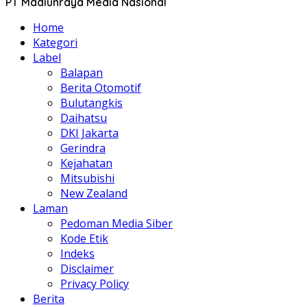
PT Madiunraya Media Nasional
Home
Kategori
Label
Balapan
Berita Otomotif
Bulutangkis
Daihatsu
DKI Jakarta
Gerindra
Kejahatan
Mitsubishi
New Zealand
Laman
Pedoman Media Siber
Kode Etik
Indeks
Disclaimer
Privacy Policy
Berita