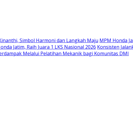
Langsung
ke
konten
Kinanthi, Simbol Harmoni dan Langkah Maju
MPM Honda Jat
da Jatim, Raih Juara 1 LKS Nasional 2026
Konsisten Jala
rdampak Melalui Pelatihan Mekanik bagi Komunitas DMI