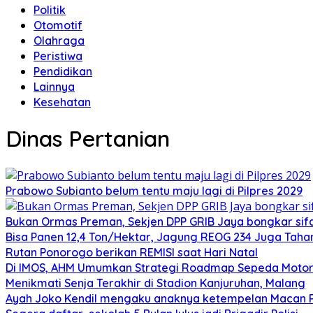
Politik
Otomotif
Olahraga
Peristiwa
Pendidikan
Lainnya
Kesehatan
Dinas Pertanian
Prabowo Subianto belum tentu maju lagi di Pilpres 2029
Bukan Ormas Preman, Sekjen DPP GRIB Jaya bongkar sifat
Bisa Panen 12,4 Ton/Hektar, Jagung REOG 234 Juga Taha
Rutan Ponorogo berikan REMISI saat Hari Natal
Di IMOS, AHM Umumkan Strategi Roadmap Sepeda Motor 
Menikmati Senja Terakhir di Stadion Kanjuruhan, Malang
Ayah Joko Kendil mengaku anaknya ketempelan Macan Pu