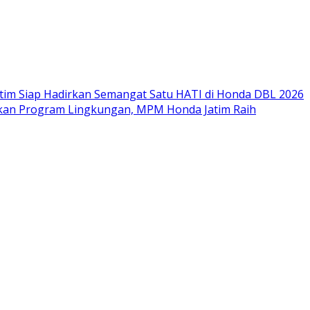
im Siap Hadirkan Semangat Satu HATI di Honda DBL 2026
nkan Program Lingkungan, MPM Honda Jatim Raih