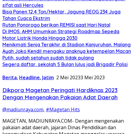
sifat asli Hercules
Bisa Panen 12,4 Ton/Hektar, Jagung REOG 234 Juga
Tahan Cuaca Ekstrim
Rutan Ponorogo berikan REMISI saat Hari Natal
Di IMOS, AHM Umumkan Strategi Roadmap Sepeda
Motor Listrik Honda Hingga 2030
Menikmati Senja Terakhir di Stadion Kanjuruhan, Malang
Ayah Joko Kendil mengaku anaknya ketempelan Macan
Putih, sudah setahun sudah tidak pulang
Segera daftar, sekolah 5 Bulan lulus jadi Brigadir Polisi
Berita
,
Headline
,
Jatim
2 Mei 2023
3 Mei 2023
Dikpora Magetan Peringati Hardiknas 2023
Dengan Mengenakan Pakaian Adat Daerah
@madiunraya.com
,
#Magetan Hits
MAGETAN, MADIUNRAYA.COM- Dengan mengenakan
pakaian adat daerah, jajaran Dinas Pendidikan dan