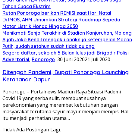
Tahan Cuaca Ekstrim
Rutan Ponorogo berikan REMISI saat Hari Natal
Di IMOS, AHM Umumkan Strategi Roadmap Sepeda
Motor Listrik Honda Hingga 2030
Menikmati Senja Terakhir di Stadion Kanjuruhan, Malang
Ayah Joko Kendil mengaku anaknya ketempelan Macan
Putih, sudah setahun sudah tidak pulang
Segera daftar, sekolah 5 Bulan lulus jadi Brigadir Polisi
Advertorial
,
Ponorogo
30 Juni 2020
21 Juli 2020
Ditengah Pandemi, Bupati Ponorogo Launching
Ketahanan Dapur
Ponorogo – Portalnews Madiun Raya Situasi Pademi
Covid 19 yang serba sulit, membuat susahnya
perekonomian yang merembet kebutuhan pangan
masyarakat terutama sayur mayur menjadi menipis. Hal
itu menjadi perhatian utama…
Tidak Ada Postingan Lagi.