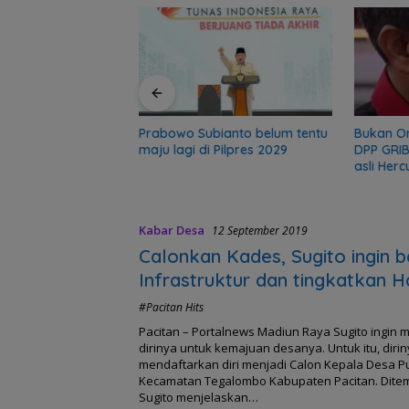
r, sekolah 5 Bulan
gadir Polisi
Prabowo Subianto belum tentu
Bukan O
maju lagi di Pilpres 2029
DPP GRIB
asli Herc
Kabar Desa
12 September 2019
Calonkan Kades, Sugito ingin 
Infrastruktur dan tingkatkan H
antar Perangkat di Desa Puc
#Pacitan Hits
Pacitan – Portalnews Madiun Raya Sugito ingin
dirinya untuk kemajuan desanya. Untuk itu, diri
mendaftarkan diri menjadi Calon Kepala Desa 
Kecamatan Tegalombo Kabupaten Pacitan. Dite
Sugito menjelaskan…