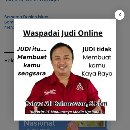
X
Bersama Dahlan Iskan,
Bambang Juwono all out
menangkan Gus Amik – Joko
di Pilbup Magetan 2018
Selamat Hari Pendidikan Nasional