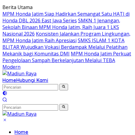
Langsung
Berita Utama
ke
MPM Honda Jatim Siap Hadirkan Semangat Satu HATI di
konten
Honda DBL 2026 East Java Series
SMKN 1 Jenangan,
Sekolah Binaan MPM Honda Jatim, Raih Juara 1 LKS
Nasional 2026
Konsisten Jalankan Program Lingkungan,
MPM Honda Jatim Raih Apresiasi
SMKS ISLAM 1 KOTA
BLITAR Wujudkan Vokasi Berdampak Melalui Pelatihan
Mekanik bagi Komunitas DMI
MPM Honda Jatim Perkuat
Pengelolaan Sampah Berkelanjutan Melalui TEBA
Modern
Home
Hubungi Kami
Home