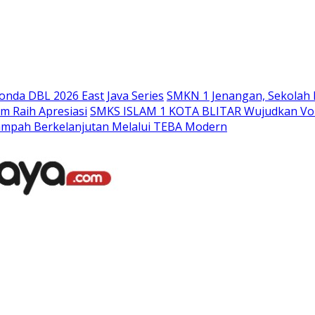
Langsung
ke
konten
nda DBL 2026 East Java Series
SMKN 1 Jenangan, Sekolah 
m Raih Apresiasi
SMKS ISLAM 1 KOTA BLITAR Wujudkan Voka
ampah Berkelanjutan Melalui TEBA Modern