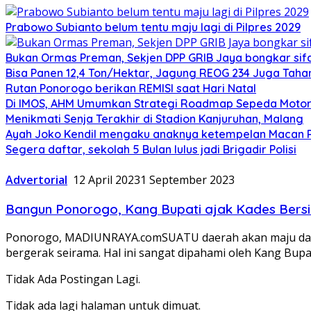
Prabowo Subianto belum tentu maju lagi di Pilpres 2029
Bukan Ormas Preman, Sekjen DPP GRIB Jaya bongkar sifat
Bisa Panen 12,4 Ton/Hektar, Jagung REOG 234 Juga Taha
Rutan Ponorogo berikan REMISI saat Hari Natal
Di IMOS, AHM Umumkan Strategi Roadmap Sepeda Motor 
Menikmati Senja Terakhir di Stadion Kanjuruhan, Malang
Ayah Joko Kendil mengaku anaknya ketempelan Macan Pu
Segera daftar, sekolah 5 Bulan lulus jadi Brigadir Polisi
Advertorial
12 April 2023
1 September 2023
Bangun Ponorogo, Kang Bupati ajak Kades Bersi
Ponorogo, MADIUNRAYA.comSUATU daerah akan maju dan se
bergerak seirama. Hal ini sangat dipahami oleh Kang Bupa
Tidak Ada Postingan Lagi.
Tidak ada lagi halaman untuk dimuat.