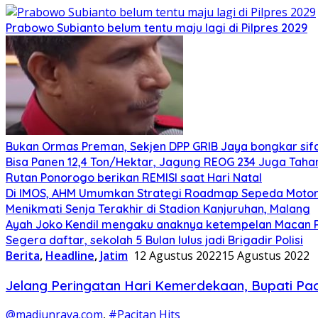
Prabowo Subianto belum tentu maju lagi di Pilpres 2029
Bukan Ormas Preman, Sekjen DPP GRIB Jaya bongkar sifat
Bisa Panen 12,4 Ton/Hektar, Jagung REOG 234 Juga Taha
Rutan Ponorogo berikan REMISI saat Hari Natal
Di IMOS, AHM Umumkan Strategi Roadmap Sepeda Motor 
Menikmati Senja Terakhir di Stadion Kanjuruhan, Malang
Ayah Joko Kendil mengaku anaknya ketempelan Macan Pu
Segera daftar, sekolah 5 Bulan lulus jadi Brigadir Polisi
Berita
,
Headline
,
Jatim
12 Agustus 2022
15 Agustus 2022
Jelang Peringatan Hari Kemerdekaan, Bupati Pa
@madiunraya.com
,
#Pacitan Hits