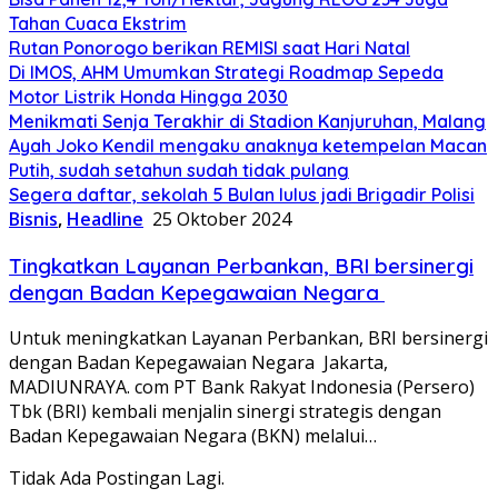
Tahan Cuaca Ekstrim
Rutan Ponorogo berikan REMISI saat Hari Natal
Di IMOS, AHM Umumkan Strategi Roadmap Sepeda
Motor Listrik Honda Hingga 2030
Menikmati Senja Terakhir di Stadion Kanjuruhan, Malang
Ayah Joko Kendil mengaku anaknya ketempelan Macan
Putih, sudah setahun sudah tidak pulang
Segera daftar, sekolah 5 Bulan lulus jadi Brigadir Polisi
Bisnis
,
Headline
25 Oktober 2024
Tingkatkan Layanan Perbankan, BRI bersinergi
dengan Badan Kepegawaian Negara
Untuk meningkatkan Layanan Perbankan, BRI bersinergi
dengan Badan Kepegawaian Negara Jakarta,
MADIUNRAYA. com PT Bank Rakyat Indonesia (Persero)
Tbk (BRI) kembali menjalin sinergi strategis dengan
Badan Kepegawaian Negara (BKN) melalui…
Tidak Ada Postingan Lagi.