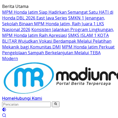
Langsung
Berita Utama
ke
MPM Honda Jatim Siap Hadirkan Semangat Satu HATI di
konten
Honda DBL 2026 East Java Series
SMKN 1 Jenangan,
Sekolah Binaan MPM Honda Jatim, Raih Juara 1 LKS
Nasional 2026
Konsisten Jalankan Program Lingkungan,
MPM Honda Jatim Raih Apresiasi
SMKS ISLAM 1 KOTA
BLITAR Wujudkan Vokasi Berdampak Melalui Pelatihan
Mekanik bagi Komunitas DMI
MPM Honda Jatim Perkuat
Pengelolaan Sampah Berkelanjutan Melalui TEBA
Modern
Home
Hubungi Kami