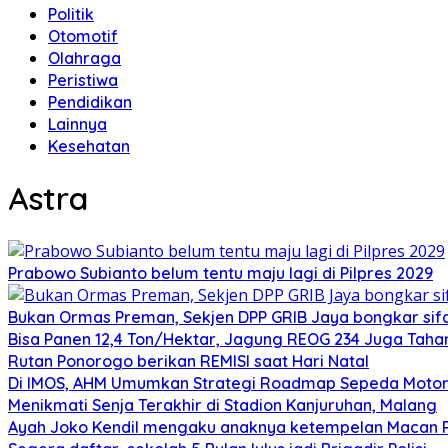
Politik
Otomotif
Olahraga
Peristiwa
Pendidikan
Lainnya
Kesehatan
Astra
Prabowo Subianto belum tentu maju lagi di Pilpres 2029
Bukan Ormas Preman, Sekjen DPP GRIB Jaya bongkar sifat
Bisa Panen 12,4 Ton/Hektar, Jagung REOG 234 Juga Taha
Rutan Ponorogo berikan REMISI saat Hari Natal
Di IMOS, AHM Umumkan Strategi Roadmap Sepeda Motor 
Menikmati Senja Terakhir di Stadion Kanjuruhan, Malang
Ayah Joko Kendil mengaku anaknya ketempelan Macan Pu