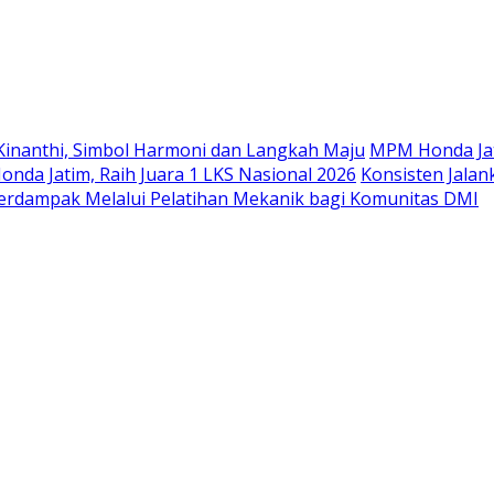
Langsung
ke
konten
Kinanthi, Simbol Harmoni dan Langkah Maju
MPM Honda Jat
da Jatim, Raih Juara 1 LKS Nasional 2026
Konsisten Jala
rdampak Melalui Pelatihan Mekanik bagi Komunitas DMI