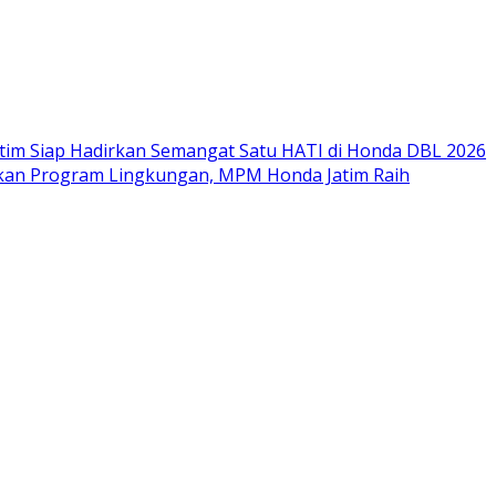
im Siap Hadirkan Semangat Satu HATI di Honda DBL 2026
nkan Program Lingkungan, MPM Honda Jatim Raih