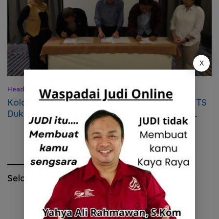
X
Headline
16 Desember 2024
Kolaborasi Suara.com, Beritajatim.com & ISTTS
Dukung Media Lokal Kembangkan Kapasitas
dengan AI
Selamat Hari Pendidikan Nasional