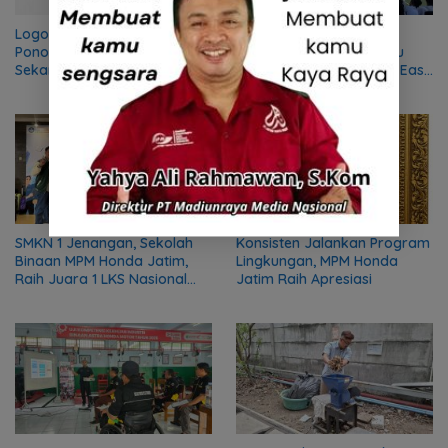
Logo Hari Jadi ke-530
MPM Honda Jatim Siap
Ponorogo Resmi Menggema:
Hadirkan Semangat Satu
Sekar Kinanthi, Simbol
HATI di Honda DBL 2026 East
Harmoni dan Langkah Maju
Java Series
SMKN 1 Jenangan, Sekolah
Konsisten Jalankan Program
Binaan MPM Honda Jatim,
Lingkungan, MPM Honda
Raih Juara 1 LKS Nasional
Jatim Raih Apresiasi
2026