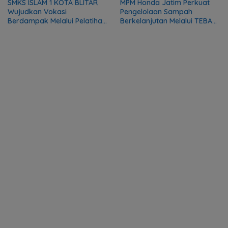
SMKS ISLAM 1 KOTA BLITAR
MPM Honda Jatim Perkuat
Wujudkan Vokasi
Pengelolaan Sampah
Berdampak Melalui Pelatihan
Berkelanjutan Melalui TEBA
Mekanik bagi Komunitas DMI
Modern