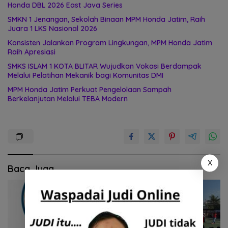
Honda DBL 2026 East Java Series
SMKN 1 Jenangan, Sekolah Binaan MPM Honda Jatim, Raih
Juara 1 LKS Nasional 2026
Konsisten Jalankan Program Lingkungan, MPM Honda Jatim
Raih Apresiasi
SMKS ISLAM 1 KOTA BLITAR Wujudkan Vokasi Berdampak
Melalui Pelatihan Mekanik bagi Komunitas DMI
MPM Honda Jatim Perkuat Pengelolaan Sampah
Berkelanjutan Melalui TEBA Modern
X
Baca Juga