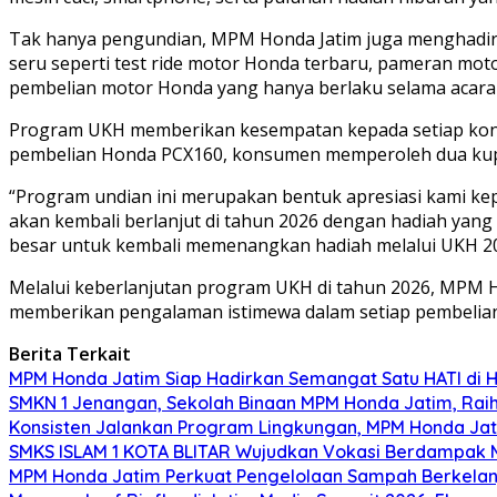
Tak hanya pengundian, MPM Honda Jatim juga menghadirk
seru seperti test ride motor Honda terbaru, pameran mot
pembelian motor Honda yang hanya berlaku selama acara
Program UKH memberikan kesempatan kepada setiap ko
pembelian Honda PCX160, konsumen memperoleh dua kupo
“Program undian ini merupakan bentuk apresiasi kami k
akan kembali berlanjut di tahun 2026 dengan hadiah yang
besar untuk kembali memenangkan hadiah melalui UKH 20
Melalui keberlanjutan program UKH di tahun 2026, MPM 
memberikan pengalaman istimewa dalam setiap pembelia
Berita Terkait
MPM Honda Jatim Siap Hadirkan Semangat Satu HATI di H
SMKN 1 Jenangan, Sekolah Binaan MPM Honda Jatim, Raih 
Konsisten Jalankan Program Lingkungan, MPM Honda Jati
SMKS ISLAM 1 KOTA BLITAR Wujudkan Vokasi Berdampak Me
MPM Honda Jatim Perkuat Pengelolaan Sampah Berkelanj