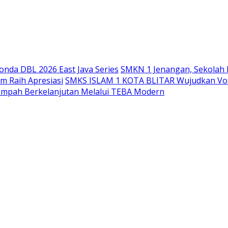
Langsung
ke
konten
nda DBL 2026 East Java Series
SMKN 1 Jenangan, Sekolah 
m Raih Apresiasi
SMKS ISLAM 1 KOTA BLITAR Wujudkan Voka
ampah Berkelanjutan Melalui TEBA Modern