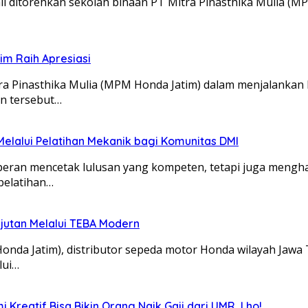
 ditorehkan sekolah binaan PT Mitra Pinasthika Mulia (MP
m Raih Apresiasi
itra Pinasthika Mulia (MPM Honda Jatim) dalam menjalanka
an tersebut…
lalui Pelatihan Mekanik bagi Komunitas DMI
rperan mencetak lulusan yang kompeten, tetapi juga mengh
pelatihan…
utan Melalui TEBA Modern
 Honda Jatim), distributor sepeda motor Honda wilayah Ja
lui…
Kreatif Bisa Bikin Orang Naik Gaji dari UMR, Lho!