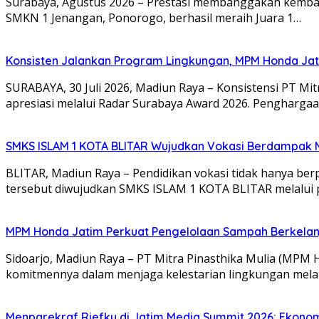
Surabaya, Agustus 2026 – Prestasi membanggakan kembali
SMKN 1 Jenangan, Ponorogo, berhasil meraih Juara 1…
Konsisten Jalankan Program Lingkungan, MPM Honda Jati
SURABAYA, 30 Juli 2026, Madiun Raya – Konsistensi PT M
apresiasi melalui Radar Surabaya Award 2026. Pengharga
SMKS ISLAM 1 KOTA BLITAR Wujudkan Vokasi Berdampak Me
BLITAR, Madiun Raya – Pendidikan vokasi tidak hanya be
tersebut diwujudkan SMKS ISLAM 1 KOTA BLITAR melalui 
MPM Honda Jatim Perkuat Pengelolaan Sampah Berkelanj
Sidoarjo, Madiun Raya – PT Mitra Pinasthika Mulia (MPM
komitmennya dalam menjaga kelestarian lingkungan mela
Menparekraf Riefky di Jatim Media Summit 2026: Ekonomi 