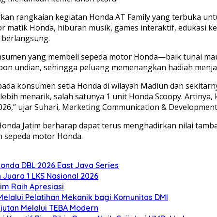
an rangkaian kegiatan Honda AT Family yang terbuka unt
or matik Honda, hiburan musik, games interaktif, edukasi
 berlangsung.
nsumen yang membeli sepeda motor Honda—baik tunai ma
n undian, sehingga peluang memenangkan hadiah menjadi
epada konsumen setia Honda di wilayah Madiun dan sekit
 lebih menarik, salah satunya 1 unit Honda Scoopy. Artiny
26,” ujar Suhari, Marketing Communication & Development
Honda Jatim berharap dapat terus menghadirkan nilai tam
n sepeda motor Honda.
onda DBL 2026 East Java Series
Juara 1 LKS Nasional 2026
m Raih Apresiasi
lalui Pelatihan Mekanik bagi Komunitas DMI
utan Melalui TEBA Modern