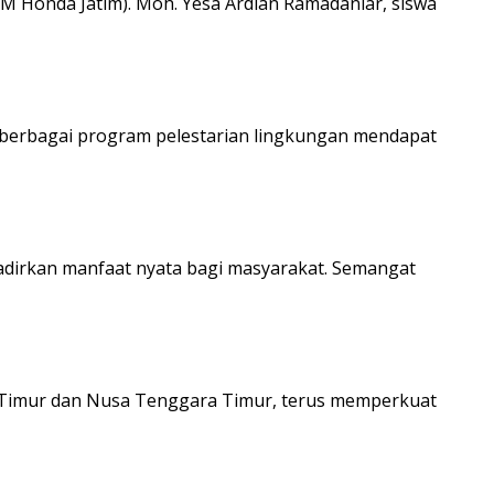
M Honda Jatim). Moh. Yesa Ardian Ramadaniar, siswa
n berbagai program pelestarian lingkungan mendapat
adirkan manfaat nyata bagi masyarakat. Semangat
wa Timur dan Nusa Tenggara Timur, terus memperkuat