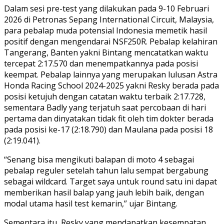
Dalam sesi pre-test yang dilakukan pada 9-10 Februari
2026 di Petronas Sepang International Circuit, Malaysia,
para pebalap muda potensial Indonesia memetik hasil
positif dengan mengendarai NSF250R. Pebalap kelahiran
Tangerang, Banten yakni Bintang mencatatkan waktu
tercepat 2:17.570 dan menempatkannya pada posisi
keempat. Pebalap lainnya yang merupakan lulusan Astra
Honda Racing School 2024-2025 yakni Resky berada pada
posisi ketujuh dengan catatan waktu terbaik 2:17.728,
sementara Badly yang terjatuh saat percobaan di hari
pertama dan dinyatakan tidak fit oleh tim dokter berada
pada posisi ke-17 (2:18.790) dan Maulana pada posisi 18
(2:19.041).
“Senang bisa mengikuti balapan di moto 4 sebagai
pebalap reguler setelah tahun lalu sempat bergabung
sebagai wildcard. Target saya untuk round satu ini dapat
memberikan hasil balap yang jauh lebih baik, dengan
modal utama hasil test kemarin,” ujar Bintang.
Sementara itu, Resky yang mendapatkan kesempatan