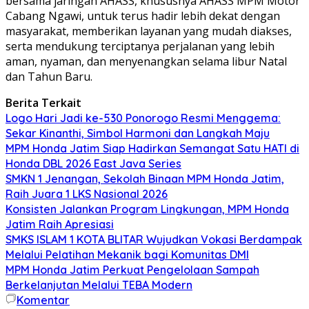
bersama jaringan AHASS, khususnya AHASS MPM Motor
Cabang Ngawi, untuk terus hadir lebih dekat dengan
masyarakat, memberikan layanan yang mudah diakses,
serta mendukung terciptanya perjalanan yang lebih
aman, nyaman, dan menyenangkan selama libur Natal
dan Tahun Baru.
Berita Terkait
Logo Hari Jadi ke-530 Ponorogo Resmi Menggema:
Sekar Kinanthi, Simbol Harmoni dan Langkah Maju
MPM Honda Jatim Siap Hadirkan Semangat Satu HATI di
Honda DBL 2026 East Java Series
SMKN 1 Jenangan, Sekolah Binaan MPM Honda Jatim,
Raih Juara 1 LKS Nasional 2026
Konsisten Jalankan Program Lingkungan, MPM Honda
Jatim Raih Apresiasi
SMKS ISLAM 1 KOTA BLITAR Wujudkan Vokasi Berdampak
Melalui Pelatihan Mekanik bagi Komunitas DMI
MPM Honda Jatim Perkuat Pengelolaan Sampah
Berkelanjutan Melalui TEBA Modern
Komentar