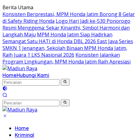
Langsung
Berita Utama
ke
Konsisten Berprestasi, MPM Honda Jatim Borong 8 Gelar
konten
di Safety Riding Honda
Logo Hari Jadi ke-530 Ponorogo
Resmi Menggema: Sekar Kinanthi, Simbol Harmoni dan
Langkah Maju
MPM Honda Jatim Siap Hadirkan
Semangat Satu HATI di Honda DBL 2026 East Java Series
SMKN 1 Jenangan, Sekolah Binaan MPM Honda Jatim,
Raih Juara 1 LKS Nasional 2026
Konsisten Jalankan
Program Lingkungan, MPM Honda Jatim Raih Apresiasi
Home
Hubungi Kami
Home
Kriminal