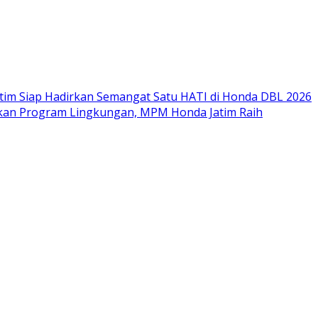
im Siap Hadirkan Semangat Satu HATI di Honda DBL 2026
nkan Program Lingkungan, MPM Honda Jatim Raih