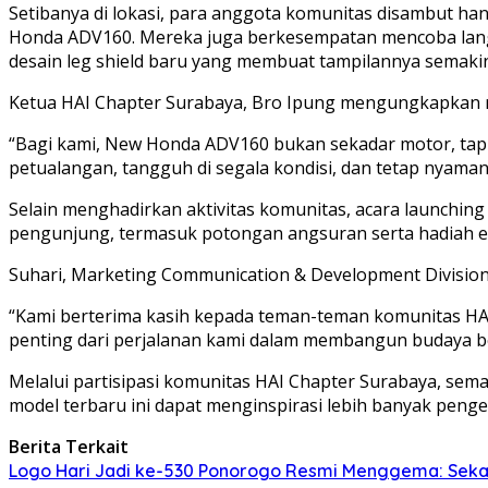
Setibanya di lokasi, para anggota komunitas disambut han
Honda ADV160. Mereka juga berkesempatan mencoba langsung
desain leg shield baru yang membuat tampilannya semaki
Ketua HAI Chapter Surabaya, Bro Ipung mengungkapkan r
“Bagi kami, New Honda ADV160 bukan sekadar motor, tapi 
petualangan, tangguh di segala kondisi, dan tetap nyaman
Selain menghadirkan aktivitas komunitas, acara launchin
pengunjung, termasuk potongan angsuran serta hadiah ek
Suhari, Marketing Communication & Development Divisio
“Kami berterima kasih kepada teman-teman komunitas HAI
penting dari perjalanan kami dalam membangun budaya b
Melalui partisipasi komunitas HAI Chapter Surabaya, se
model terbaru ini dapat menginspirasi lebih banyak penge
Berita Terkait
Logo Hari Jadi ke-530 Ponorogo Resmi Menggema: Sekar