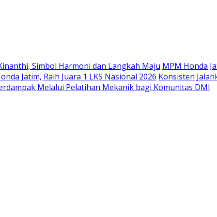
Langsung
ke
konten
Kinanthi, Simbol Harmoni dan Langkah Maju
MPM Honda Jat
da Jatim, Raih Juara 1 LKS Nasional 2026
Konsisten Jala
rdampak Melalui Pelatihan Mekanik bagi Komunitas DMI