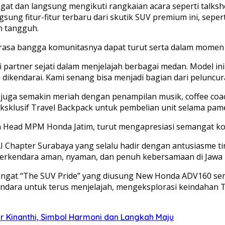
gat dan langsung mengikuti rangkaian acara seperti talksh
 fitur-fitur terbaru dari skutik SUV premium ini, seperti 
n tangguh.
asa bangga komunitasnya dapat turut serta dalam momen p
partner sejati dalam menjelajah berbagai medan. Model in
 dikendarai. Kami senang bisa menjadi bagian dari peluncur
g juga semakin meriah dengan penampilan musik, coffee coa
sklusif Travel Backpack untuk pembelian unit selama pam
n Head MPM Honda Jatim, turut mengapresiasi semangat ko
 Chapter Surabaya yang selalu hadir dengan antusiasme ti
erkendara aman, nyaman, dan penuh kebersamaan di Jawa 
mangat “The SUV Pride” yang diusung New Honda ADV160 se
ndara untuk terus menjelajah, mengeksplorasi keindahan Tan
 Kinanthi, Simbol Harmoni dan Langkah Maju