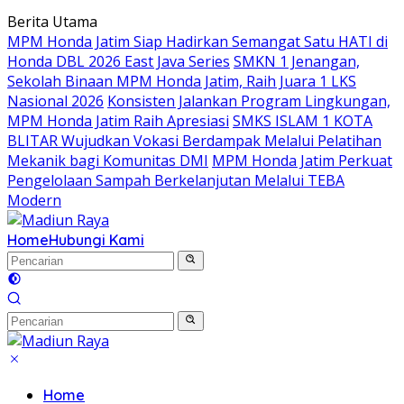
Langsung
Berita Utama
ke
MPM Honda Jatim Siap Hadirkan Semangat Satu HATI di
konten
Honda DBL 2026 East Java Series
SMKN 1 Jenangan,
Sekolah Binaan MPM Honda Jatim, Raih Juara 1 LKS
Nasional 2026
Konsisten Jalankan Program Lingkungan,
MPM Honda Jatim Raih Apresiasi
SMKS ISLAM 1 KOTA
BLITAR Wujudkan Vokasi Berdampak Melalui Pelatihan
Mekanik bagi Komunitas DMI
MPM Honda Jatim Perkuat
Pengelolaan Sampah Berkelanjutan Melalui TEBA
Modern
Home
Hubungi Kami
Home