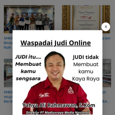
X
SMKN 1 Jenangan, Sekolah
Konsisten Jalankan Program
Binaan MPM Honda Jatim,
Lingkungan, MPM Honda
Raih Juara 1 LKS Nasional
Jatim Raih Apresiasi
2026
SMKS ISLAM 1 KOTA BLITAR
MPM Honda Jatim Perkuat
Wujudkan Vokasi
Pengelolaan Sampah
Berdampak Melalui Pelatihan
Berkelanjutan Melalui TEBA
Mekanik bagi Komunitas DMI
Modern