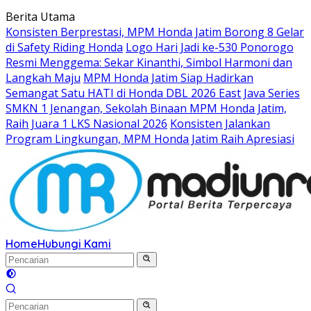
Langsung
Berita Utama
ke
Konsisten Berprestasi, MPM Honda Jatim Borong 8 Gelar
konten
di Safety Riding Honda
Logo Hari Jadi ke-530 Ponorogo
Resmi Menggema: Sekar Kinanthi, Simbol Harmoni dan
Langkah Maju
MPM Honda Jatim Siap Hadirkan
Semangat Satu HATI di Honda DBL 2026 East Java Series
SMKN 1 Jenangan, Sekolah Binaan MPM Honda Jatim,
Raih Juara 1 LKS Nasional 2026
Konsisten Jalankan
Program Lingkungan, MPM Honda Jatim Raih Apresiasi
Home
Hubungi Kami