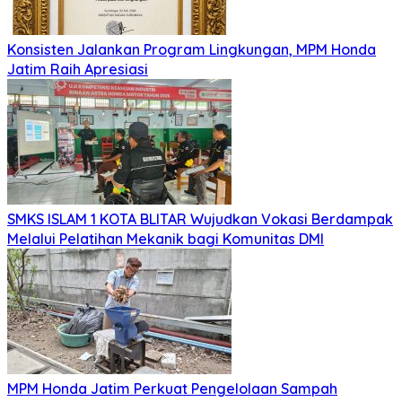
Konsisten Jalankan Program Lingkungan, MPM Honda
Jatim Raih Apresiasi
SMKS ISLAM 1 KOTA BLITAR Wujudkan Vokasi Berdampak
Melalui Pelatihan Mekanik bagi Komunitas DMI
MPM Honda Jatim Perkuat Pengelolaan Sampah