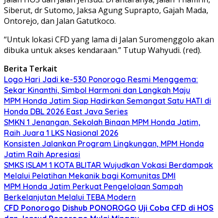
Siberut, dr Sutomo, Jaksa Agung Suprapto, Gajah Mada,
Ontorejo, dan Jalan Gatutkoco.
“Untuk lokasi CFD yang lama di Jalan Suromenggolo akan
dibuka untuk akses kendaraan.” Tutup Wahyudi. (red).
Berita Terkait
Logo Hari Jadi ke-530 Ponorogo Resmi Menggema:
Sekar Kinanthi, Simbol Harmoni dan Langkah Maju
MPM Honda Jatim Siap Hadirkan Semangat Satu HATI di
Honda DBL 2026 East Java Series
SMKN 1 Jenangan, Sekolah Binaan MPM Honda Jatim,
Raih Juara 1 LKS Nasional 2026
Konsisten Jalankan Program Lingkungan, MPM Honda
Jatim Raih Apresiasi
SMKS ISLAM 1 KOTA BLITAR Wujudkan Vokasi Berdampak
Melalui Pelatihan Mekanik bagi Komunitas DMI
MPM Honda Jatim Perkuat Pengelolaan Sampah
Berkelanjutan Melalui TEBA Modern
CFD Ponorogo
Dishub PONOROGO
Uji Coba CFD di HOS