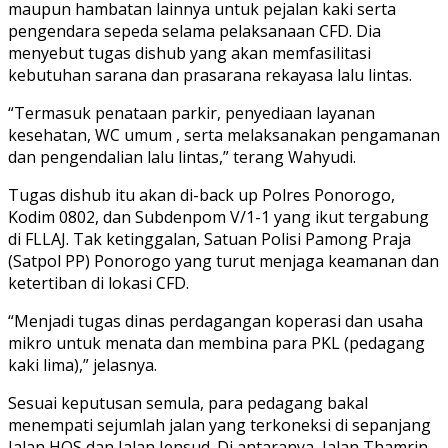
maupun hambatan lainnya untuk pejalan kaki serta
pengendara sepeda selama pelaksanaan CFD. Dia
menyebut tugas dishub yang akan memfasilitasi
kebutuhan sarana dan prasarana rekayasa lalu lintas.
“Termasuk penataan parkir, penyediaan layanan
kesehatan, WC umum , serta melaksanakan pengamanan
dan pengendalian lalu lintas,” terang Wahyudi.
Tugas dishub itu akan di-back up Polres Ponorogo,
Kodim 0802, dan Subdenpom V/1-1 yang ikut tergabung
di FLLAJ. Tak ketinggalan, Satuan Polisi Pamong Praja
(Satpol PP) Ponorogo yang turut menjaga keamanan dan
ketertiban di lokasi CFD.
“Menjadi tugas dinas perdagangan koperasi dan usaha
mikro untuk menata dan membina para PKL (pedagang
kaki lima),” jelasnya.
Sesuai keputusan semula, para pedagang bakal
menempati sejumlah jalan yang terkoneksi di sepanjang
Jalan HOS dan Jalan Jensud. Di antaranya, Jalan Thamrin,