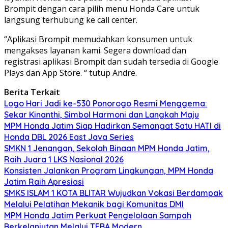
Brompit dengan cara pilih menu Honda Care untuk
langsung terhubung ke call center.
“Aplikasi Brompit memudahkan konsumen untuk
mengakses layanan kami. Segera download dan
registrasi aplikasi Brompit dan sudah tersedia di Google
Plays dan App Store. “ tutup Andre.
Berita Terkait
Logo Hari Jadi ke-530 Ponorogo Resmi Menggema:
Sekar Kinanthi, Simbol Harmoni dan Langkah Maju
MPM Honda Jatim Siap Hadirkan Semangat Satu HATI di
Honda DBL 2026 East Java Series
SMKN 1 Jenangan, Sekolah Binaan MPM Honda Jatim,
Raih Juara 1 LKS Nasional 2026
Konsisten Jalankan Program Lingkungan, MPM Honda
Jatim Raih Apresiasi
SMKS ISLAM 1 KOTA BLITAR Wujudkan Vokasi Berdampak
Melalui Pelatihan Mekanik bagi Komunitas DMI
MPM Honda Jatim Perkuat Pengelolaan Sampah
Berkelanjutan Melalui TEBA Modern