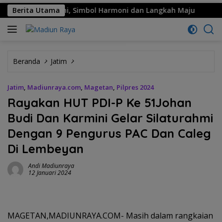
ar Kinanthi, Simbol Harmoni dan Langkah Maju
Berita Utama
MPM Ho
Beranda
Jatim
Jatim
,
Madiunraya.com
,
Magetan
,
Pilpres 2024
Rayakan HUT PDI-P Ke 51Johan
Budi Dan Karmini Gelar Silaturahmi
Dengan 9 Pengurus PAC Dan Caleg
Di Lembeyan
Andi Madiunraya
12 Januari 2024
MAGETAN,MADIUNRAYA.COM- Masih dalam rangkaian