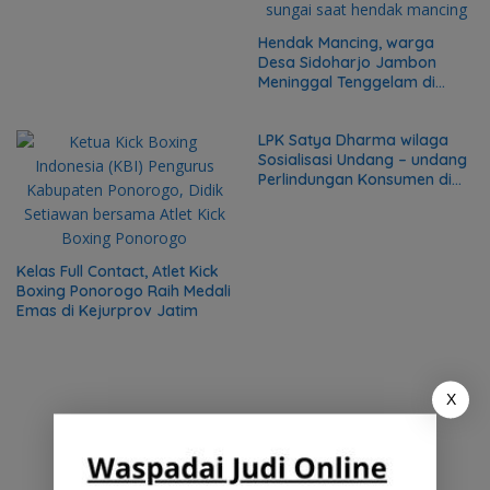
Penangguhan Penahanan di
Kejari Kota Madiun
Hendak Mancing, warga
Desa Sidoharjo Jambon
Meninggal Tenggelam di
Sungai
LPK Satya Dharma wilaga
Sosialisasi Undang – undang
Perlindungan Konsumen di
RSUD Sayidiman Magetan
Kelas Full Contact, Atlet Kick
Boxing Ponorogo Raih Medali
Emas di Kejurprov Jatim
X